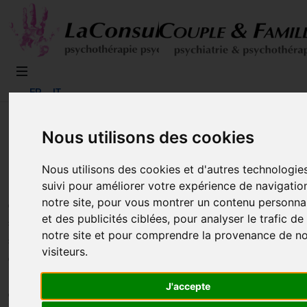
FR
IT
Nous utilisons des cookies
Déclaration de protection de données
Nous utilisons des cookies et d'autres technologie
suivi pour améliorer votre expérience de navigatio
Bienvenue sur le site Internet de notre cabinet médical. La
notre site, pour vous montrer un contenu personna
déclaration de protection des données suivante, qui
et des publicités ciblées, pour analyser le trafic de
s’applique à l’utilisation de notre site Internet ainsi qu’aux
notre site et pour comprendre la provenance de n
services qui y sont proposés, vous informe sur la collecte
visiteurs.
de données à caractère personnel lors de votre navigation.
En utilisant ce site Internet, vous consentez au traitement
J'accepte
de vos données personnelles conformément à la présente