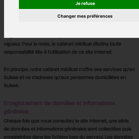
déclaration de protection des données.
Je refuse
Changer mes préférences
Nous collectons et traitons des données à caractère
personnel vous concernant dans le respect des lois et
exigences en matière de protection des données en
vigueur. Pour le reste, le cabinet médical décline toute
responsabilité liée à l’utilisation de ce site Internet.
En principe, notre cabinet médical n’offre ses services qu’en
Suisse et ne s’adresse qu’aux personnes domiciliées en
Suisse.
Enregistrement de données et informations
générales
Chaque fois que vous consultez le site Internet, une série
de données et informations générales sont collectées puis
enregistrées dans les fichiers logs du serveur. Les données